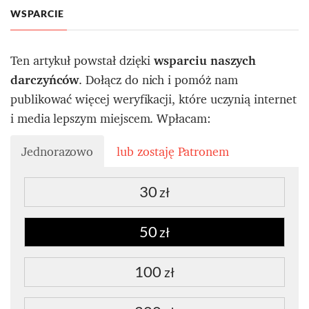
WSPARCIE
Ten artykuł powstał dzięki
wsparciu naszych
darczyńców
. Dołącz do nich i pomóż nam
publikować więcej weryfikacji, które uczynią internet
i media lepszym miejscem. Wpłacam:
Jednorazowo
lub zostaję Patronem
30
zł
50
zł
100
zł