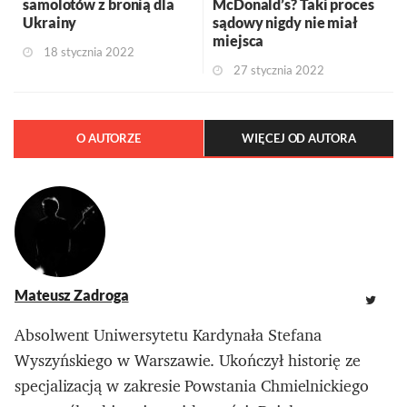
samolotów z bronią dla
McDonald’s? Taki proces
Ukrainy
sądowy nigdy nie miał
miejsca
18 stycznia 2022
27 stycznia 2022
O AUTORZE
WIĘCEJ OD AUTORA
Mateusz Zadroga
Absolwent Uniwersytetu Kardynała Stefana
Wyszyńskiego w Warszawie. Ukończył historię ze
specjalizacją w zakresie Powstania Chmielnickiego