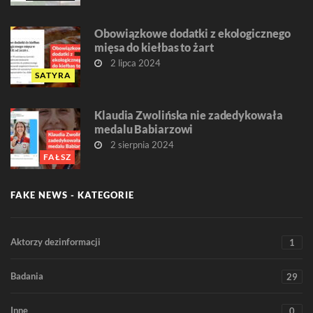
Obowiązkowe dodatki z ekologicznego
mięsa do kiełbas to żart
2 lipca 2024
SATYRA
Klaudia Zwolińska nie zadedykowała
medalu Babiarzowi
2 sierpnia 2024
FAŁSZ
FAKE NEWS - KATEGORIE
Aktorzy dezinformacji
1
Badania
29
Inne
0