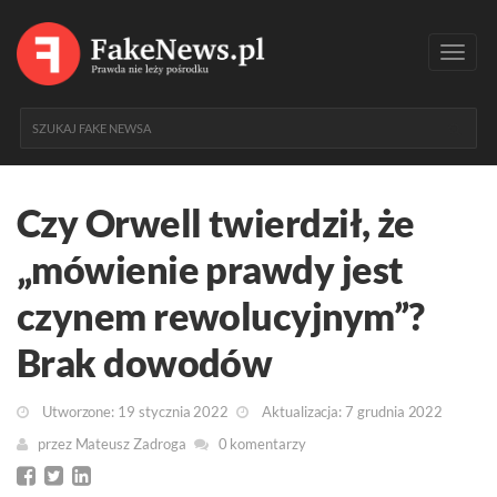
Toggl
navig
Czy Orwell twierdził, że
„mówienie prawdy jest
czynem rewolucyjnym”?
Brak dowodów
Utworzone: 19 stycznia 2022
Aktualizacja: 7 grudnia 2022
przez
Mateusz Zadroga
0 komentarzy