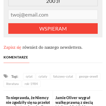
200
zł
WSPIERAM
Zapisz się
również do naszego newslettera.
KOMENTARZE
Tagi:
cytat
cytaty
falszywy-cytat
george-orwell
literatura
rok-1984
To nieprawda, że Niemcy
Jamie Oliver wygrał
nie zgodziły się na przelot
walkę prawną z siecią