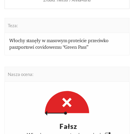
Teza:
Włochy stanęły w masowym proteście przeciwko
paszportowi covidowemu “Green Pass”
Nasza ocena:
Fałsz