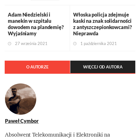
Adam Niedzielski i
Włoska policja zdejmuje
manekin w szpitalu
kaski na znak solidarności
dowodem na plandemię?
z antyszczepionkowcami?
Wyjaśniamy
Nieprawda
27 września 2021
1 października 2021
O AUTORZE
WIĘCEJ OD AUTORA
Paweł Cymbor
Absolwent Telekomunikacji i Elektroniki na