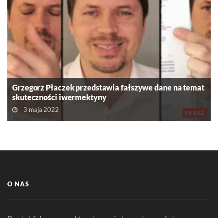
Grzegorz Płaczek przedstawia fałszywe dane na temat
skuteczności iwermektyny
3 maja 2022
FAŁSZ
O NAS