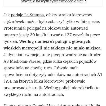
Więcej o naszym systemie oceniania:
Jak
podaje La Stampa
, efekty strajku kierowców
ciężarówek można było zobaczyć tylko w Internecie.
Protest miał polegać na blokowaniu autostrad
poprzez jazdę 30 km/h i trwać od 27 września przez
tydzień.
Według doniesień policji z głównych
włoskich metropolii nic takiego nie miało miejsca.
Jedyne interwencje, to te przeprowadzane na drodze
A8 Mediolan-Varese, gdzie kilka ciężkich pojazdów
spowolniło na chwilę ruch. Równie małe
spowolnienia dotyczyły odcinków na autostradach A1
i A4, na których kilku kierowców próbowało
przeprowadzić strajk. Według policji nie zakłóciło to
zwykłego ruchu na autostradach.
Dane o ruchu z Google Maps i Autostrade per l’Italia