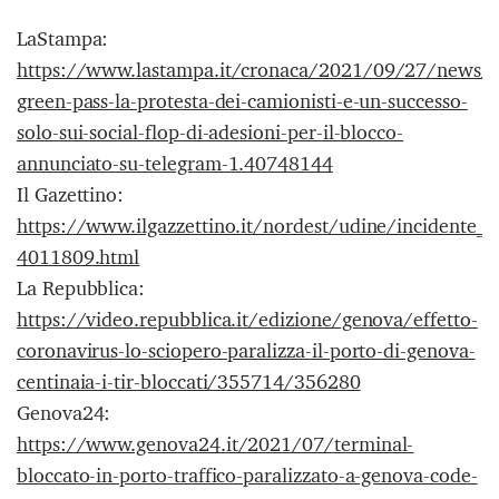
LaStampa:
https://www.lastampa.it/cronaca/2021/09/27/news/
green-pass-la-protesta-dei-camionisti-e-un-successo-
solo-sui-social-flop-di-adesioni-per-il-blocco-
annunciato-su-telegram-1.40748144
Il Gazettino:
https://www.ilgazzettino.it/nordest/udine/incidente_a
4011809.html
La Repubblica:
https://video.repubblica.it/edizione/genova/effetto-
coronavirus-lo-sciopero-paralizza-il-porto-di-genova-
centinaia-i-tir-bloccati/355714/356280
Genova24:
https://www.genova24.it/2021/07/terminal-
bloccato-in-porto-traffico-paralizzato-a-genova-code-