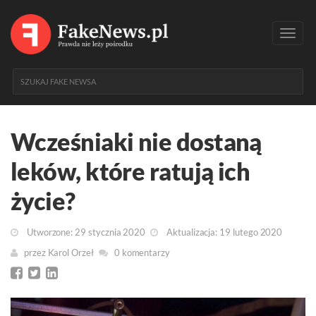
Toggl
navig
Wcześniaki nie dostaną
leków, które ratują ich
życie?
Utworzone: 29 stycznia 2020
Aktualizacja: 19 lutego 2020
przez
Karol Orzeł
0 komentarzy