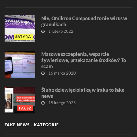
Nie, Omikron Compound to nie wirus w
granulkach
1 lutego 2022
SATYRA
Masowe szczepienia, wsparcie
żywieniowe, przekazanie środków? To
scam
16 marca 2020
Ślub z dziewięciolatką w Iraku to fake
news
18 lutego 2025
FAŁSZ
FAKE NEWS - KATEGORIE