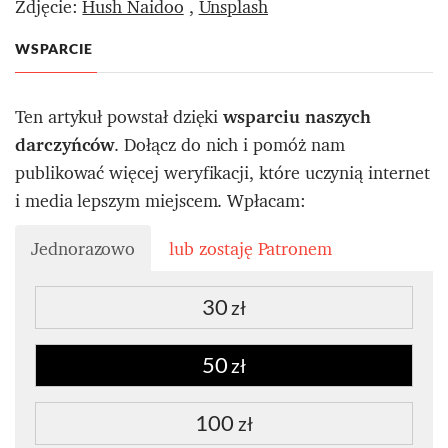
Zdjęcie:
Hush Naidoo
,
Unsplash
WSPARCIE
Ten artykuł powstał dzięki
wsparciu naszych
darczyńców
. Dołącz do nich i pomóż nam
publikować więcej weryfikacji, które uczynią internet
i media lepszym miejscem. Wpłacam:
Jednorazowo
lub zostaję Patronem
30
zł
50
zł
100
zł