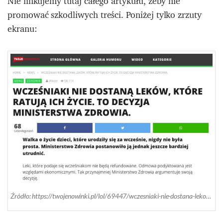
Nie linkujemy tutaj całego artykułu, żeby nie
promować szkodliwych treści. Poniżej tylko zrzuty
ekranu:
Źródło: https://twojenowinki.pl/lol/69447/wczesniaki-nie-dostana-lekow-ktore-ratuja-ich-zycie-to-decyzja-ministerstwa-zdrowia.html