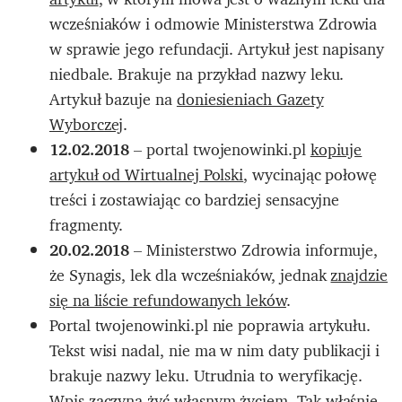
wcześniaków i odmowie Ministerstwa Zdrowia
w sprawie jego refundacji. Artykuł jest napisany
niedbale. Brakuje na przykład nazwy leku.
Artykuł bazuje na
doniesieniach Gazety
Wyborczej
.
12.02.2018
– portal twojenowinki.pl
kopiuje
artykuł od Wirtualnej Polski
, wycinając połowę
treści i zostawiając co bardziej sensacyjne
fragmenty.
20.02.2018
– Ministerstwo Zdrowia informuje,
że Synagis, lek dla wcześniaków, jednak
znajdzie
się na liście refundowanych leków
.
Portal twojenowinki.pl nie poprawia artykułu.
Tekst wisi nadal, nie ma w nim daty publikacji i
brakuje nazwy leku. Utrudnia to weryfikację.
Wpis zaczyna żyć własnym życiem. Tak właśnie