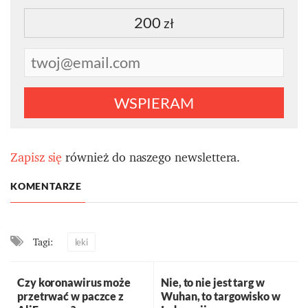
200
zł
WSPIERAM
Zapisz się
również do naszego newslettera.
KOMENTARZE
Tagi:
leki
Czy koronawirus może
Nie, to nie jest targ w
przetrwać w paczce z
Wuhan, to targowisko w