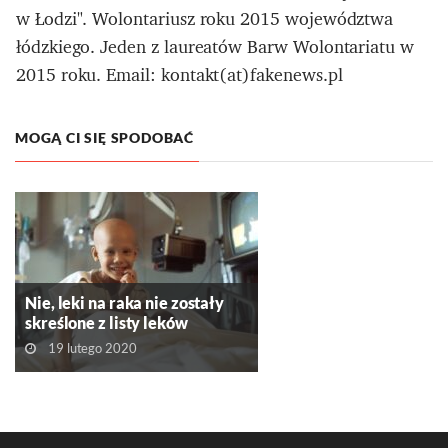
w Łodzi". Wolontariusz roku 2015 województwa
łódzkiego. Jeden z laureatów Barw Wolontariatu w
2015 roku. Email: kontakt(at)fakenews.pl
MOGĄ CI SIĘ SPODOBAĆ
Nie, leki na raka nie zostały
skreślone z listy leków
refundowanych
19 lutego 2020