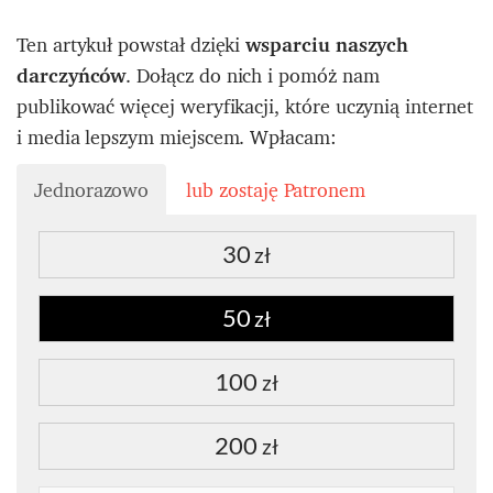
Ten artykuł powstał dzięki
wsparciu naszych
darczyńców
. Dołącz do nich i pomóż nam
publikować więcej weryfikacji, które uczynią internet
i media lepszym miejscem. Wpłacam:
Jednorazowo
lub zostaję Patronem
30
zł
50
zł
100
zł
200
zł