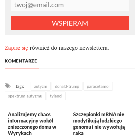
WSPIERAM
Zapisz się
również do naszego newslettera.
KOMENTARZE
Tagi:
autyzm
donald-trump
paracetamol
spektrum-autyzmu
tylenol
Analizujemy chaos
Szczepionki mRNA nie
informacyjny wokół
modyfikują ludzkiego
zniszczonego domu w
genomu i nie wywołują
Wyrykach
raka