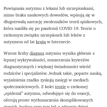
Powiązania autyzmu z lekami lub szczepionkami,
mimo braku naukowych dowodów, wpisują się w
długotrwałą narrację zwolenników teorii spiskowych,
która nasiliła się po pandemii COVID-19. Teorie o
rzekomym związku szczepionek lub leków z
autyzmem od lat
krążą
w Internecie.
Wzrost liczby
diagnoz
autyzmu wynika głównie z
lepszej wykrywalności, rozszerzenia kryteriów
diagnostycznych i większej świadomości wśród
rodziców i specjalistów. Jednak takie, poparte nauką,
wyjaśnienia rzadko zyskują zasięgi w mediach
społecznościowych. Z kolei
teorie
o rzekomej
„epidemii” autyzmu, odwołujące się do emocji,
oferują proste wytłumaczenia skomplikowanych
zjawisk, budząc przy tym lęk o zdrowie dzieci.