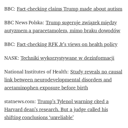
BBC:
Fact-checking claims Trump made about autism
BBC News Polska:
Trump sugeruje związek między
autyzmem a paracetamolem, mimo braku dowodów
BBC:
Fact-checking RFK Jr’s views on health policy
NASK:
Techniki wykorzystywane w dezinformacji
National Institutes of Health:
Study reveals no causal
link between neurodevelopmental disorders and
acetaminophen exposure before birth
statnews.com:
Trump’s Tylenol warning cited a
Harvard dean’s research. But a judge called his
shifting conclusions ‘unreliable’