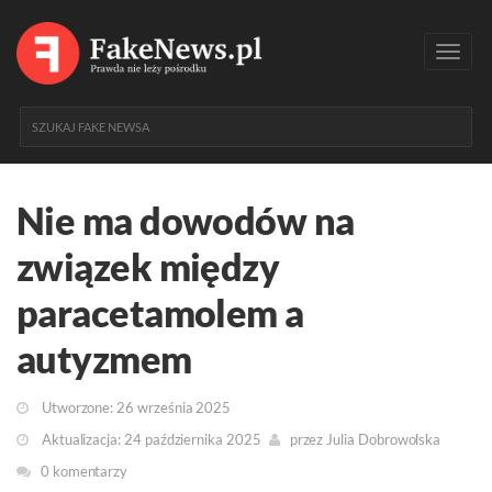
Toggl
navig
Nie ma dowodów na
związek między
paracetamolem a
autyzmem
Utworzone: 26 września 2025
Aktualizacja: 24 października 2025
przez
Julia Dobrowolska
0 komentarzy