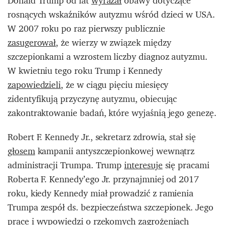
Donald Trump od lat
wyrażał
obawy dotyczące
rosnących wskaźników autyzmu wśród dzieci w USA.
W 2007 roku po raz pierwszy publicznie
zasugerował
, że wierzy w związek między
szczepionkami a wzrostem liczby diagnoz autyzmu.
W kwietniu tego roku Trump i Kennedy
zapowiedzieli
, że w ciągu pięciu miesięcy
zidentyfikują przyczynę autyzmu, obiecując
zakontraktowanie badań, które wyjaśnią jego genezę.
Robert F. Kennedy Jr., sekretarz zdrowia, stał się
głosem
kampanii antyszczepionkowej wewnątrz
administracji Trumpa. Trump
interesuje
się pracami
Roberta F. Kennedy’ego Jr. przynajmniej od 2017
roku, kiedy Kennedy miał prowadzić z ramienia
Trumpa zespół ds. bezpieczeństwa szczepionek. Jego
prace i
wypowiedzi
o rzekomych zagrożeniach