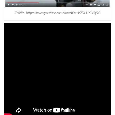
Źródło: https://www.youtube.com/watch?v=k7DLHXH5f90