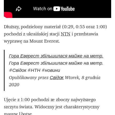
Dłuższy, podzielony materiał (0:29, 0:55 oraz 1:00)
pochodzi z ukraińskiej stacji
NTN
i przedstawia
wyprawę na Mount Everest.
Гора Еверест збільшилася майже на метр.
Гора Еверест збільшилася майже на метр.
#Свідок #НТН #новини
Opublikowany przez
Свідок
Wtorek, 8 grudnia
2020
Ujęcie z 1:00 pochodzi ze zboczy najwyższego
szczytu świata. Widoczny jest charakterystyczny
masyw Lhotse.