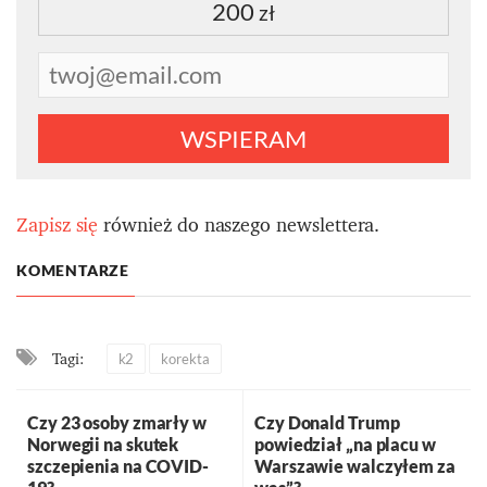
200
zł
WSPIERAM
Zapisz się
również do naszego newslettera.
KOMENTARZE
Tagi:
k2
korekta
Czy 23 osoby zmarły w
Czy Donald Trump
Norwegii na skutek
powiedział „na placu w
szczepienia na COVID-
Warszawie walczyłem za