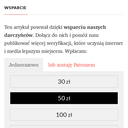
WSPARCIE
Ten artykuł powstał dzięki
wsparciu naszych
darczyńców
. Dołącz do nich i pomóż nam
publikować więcej weryfikacji, które uczynią internet
i media lepszym miejscem. Wpłacam:
Jednorazowo
lub zostaję Patronem
30
zł
50
zł
100
zł