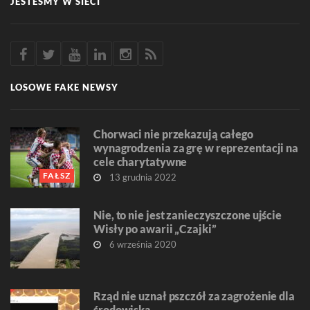
JESTEŚMY W SIECI
LOSOWE FAKE NEWSY
Chorwaci nie przekazują całego
wynagrodzenia za grę w reprezentacji na
cele charytatywne
FAŁSZ
13 grudnia 2022
Nie, to nie jest zanieczyszczone ujście
Wisły po awarii „Czajki”
6 września 2020
Rząd nie uznał pszczół za zagrożenie dla
środowiska