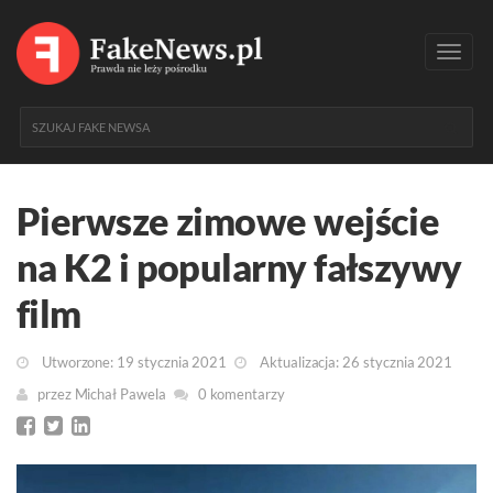
Toggl
navig
Pierwsze zimowe wejście
na K2 i popularny fałszywy
film
Utworzone: 19 stycznia 2021
Aktualizacja: 26 stycznia 2021
przez
Michał Pawela
0 komentarzy