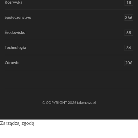
Rozrywka
18
Społeczeństwo
366
Środowisko
68
Technologia
36
Zdrowie
206
© COPYRIGHT 2026 fakenews.pl
Zarządzaj zgodą