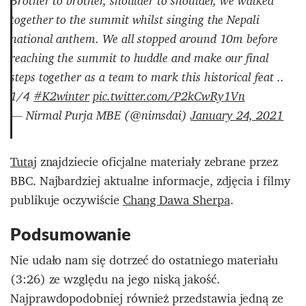
Brother to brother, shoulder to shoulder, we walked
together to the summit whilst singing the Nepali
national anthem. We all stopped around 10m before
reaching the summit to huddle and make our final
steps together as a team to mark this historical feat ..
1/4
#K2winter
pic.twitter.com/P2kCwRy1Vn
— Nirmal Purja MBE (@nimsdai)
January 24, 2021
Tutaj
znajdziecie oficjalne materiały zebrane przez
BBC. Najbardziej aktualne informacje, zdjęcia i filmy
publikuje oczywiście
Chang Dawa Sherpa
.
Podsumowanie
Nie udało nam się dotrzeć do ostatniego materiału
(3:26) ze względu na jego niską jakość.
Najprawdopodobniej również przedstawia jedną ze