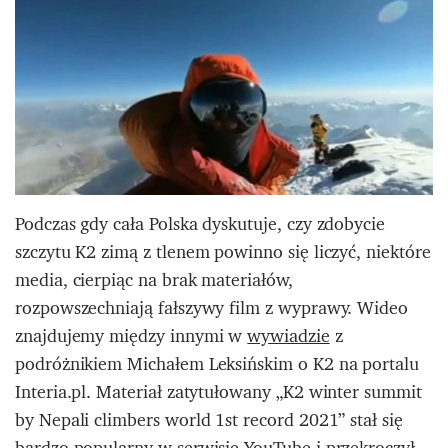
Podczas gdy cała Polska dyskutuje, czy zdobycie
szczytu K2 zimą z tlenem powinno się liczyć, niektóre
media, cierpiąc na brak materiałów,
rozpowszechniają fałszywy film z wyprawy. Wideo
znajdujemy między innymi w
wywiadzie
z
podróżnikiem Michałem Leksińskim o K2 na portalu
Interia.pl. Materiał zatytułowany „K2 winter summit
by Nepali climbers world 1st record 2021” stał się
bardzo popularny w serwisie YouTube i przekroczył