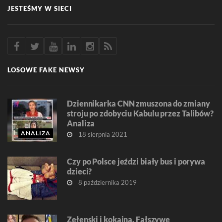
JESTEŚMY W SIECI
LOSOWE FAKE NEWSY
Dziennikarka CNN zmuszona do zmiany
stroju po zdobyciu Kabulu przez Talibów?
Analiza
ANALIZA
18 sierpnia 2021
Czy po Polsce jeździ biały bus i porywa
dzieci?
8 października 2019
Zełenski i kokaina. Fałszywe