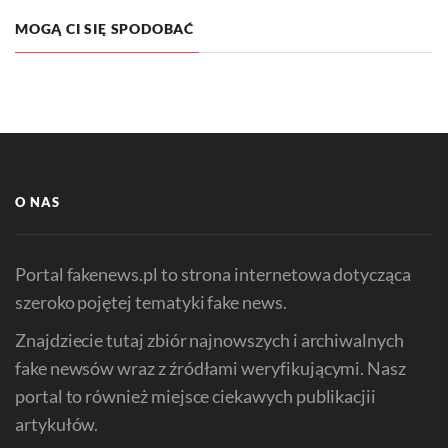
MOGĄ CI SIĘ SPODOBAĆ
O NAS
Portal fakenews.pl to strona internetowa dotycząca
szeroko pojętej tematyki fake news.
Znajdziecie tutaj zbiór najnowszych i archiwalnych
fake newsów wraz z źródłami weryfikującymi. Nasz
portal to również miejsce ciekawych publikacjii
artykułów.