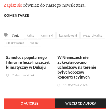
Zapisz się
również do naszego newslettera.
KOMENTARZE
Tagi:
kalisz
kaminski
kwasniewski
ryszard-kalisz
ulaskawienie
wasik
Samolot z popularnego
W Niemczech nie
filmu nie leciał na szczyt
zakwaterowano
klimatyczny w Dubaju
uchodźców na terenie
byłych obozów
9 stycznia 2024
koncentracyjnych
11 stycznia 2024
O AUTORZE
WIĘCEJ OD AUTORA