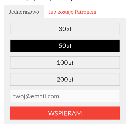
Jednorazowo
lub zostaję Patronem
30
zł
50
zł
100
zł
200
zł
WSPIERAM