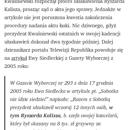
Kwaśniewski rozpoczął proces ułaskawienia Ryszarda
Kalisza, prosząc sąd o akta jego sprawy. Jednakże w
artykule nie jest poruszona kwestia zakończenia
procedury nadania aktu łaski. Nic dziwnego, gdyż
prezydent Kwaśniewski ostatnich w swojej kadencji
ułaskawień dokonał dwa tygodnie później. Dalej
dziennikarz portalu Telewizji Republika powołuje się
na
artykuł
Ewy Siedleckiej z Gazety Wyborczej z
2005 roku:
W Gazecie Wyborczej nr 293 z dnia 17 grudnia
2005 roku Ewa Siedlecka w artykule pt. „Sobotka
nie idzie siedzieć” napisała:
„Razem z Sobotką
prezydent ułaskawił wczoraj 12 innych osób,
w
tym Ryszarda Kalisza
, b. szefa swojej kancelarii,
który był skazany na 8 tys. zł grzywny za