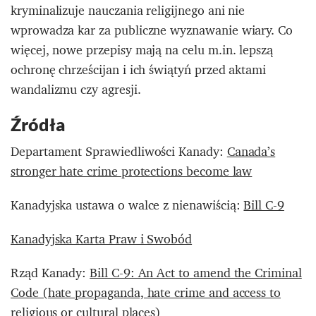
kryminalizuje nauczania religijnego ani nie
wprowadza kar za publiczne wyznawanie wiary. Co
więcej, nowe przepisy mają na celu m.in. lepszą
ochronę chrześcijan i ich świątyń przed aktami
wandalizmu czy agresji.
Źródła
Departament Sprawiedliwości Kanady:
Canada’s
stronger hate crime protections become law
Kanadyjska ustawa o walce z nienawiścią:
Bill C-9
Kanadyjska Karta Praw i Swobód
Rząd Kanady:
Bill C-9: An Act to amend the Criminal
Code (hate propaganda, hate crime and access to
religious or cultural places)