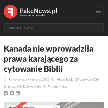
Toggl
navig
Kanada nie wprowadziła
prawa karającego za
cytowanie Biblii
Utworzone: 29 czerwca 2026
Aktualizacja: 29 czerwca 2026
przez
Julia Dobrowolska
0 komentarzy