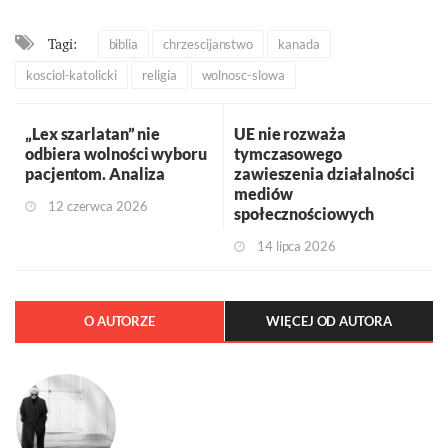
Tagi:
biblia
chrzescijanstwo
kanada
kosciol-katolicki
religia
wolnosc-slowa
„Lex szarlatan” nie
UE nie rozważa
odbiera wolności wyboru
tymczasowego
pacjentom. Analiza
zawieszenia działalności
mediów
12 czerwca 2026
społecznościowych
14 lipca 2026
O AUTORZE
WIĘCEJ OD AUTORA