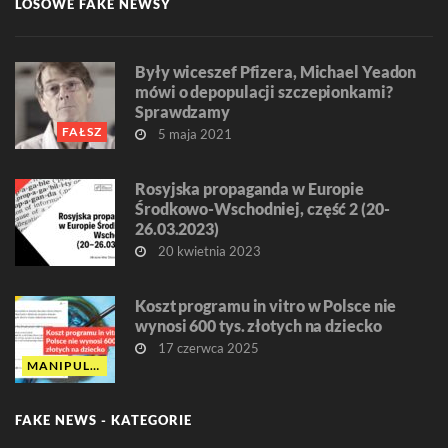
LOSOWE FAKE NEWSY
Były wiceszef Pfizera, Michael Yeadon
mówi o depopulacji szczepionkami?
Sprawdzamy
FAŁSZ
5 maja 2021
Rosyjska propaganda w Europie
Środkowo-Wschodniej, część 2 (20-
26.03.2023)
20 kwietnia 2023
Koszt programu in vitro w Polsce nie
wynosi 600 tys. złotych na dziecko
17 czerwca 2025
MANIPULACJA
FAKE NEWS - KATEGORIE