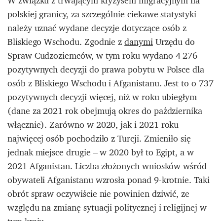
W związku z trwającym kryzysem migracyjnym na
polskiej granicy, za szczególnie ciekawe statystyki
należy uznać wydane decyzje dotyczące osób z
Bliskiego Wschodu. Zgodnie z
danymi
Urzędu do
Spraw Cudzoziemców, w tym roku wydano 4 276
pozytywnych decyzji do prawa pobytu w Polsce dla
osób z Bliskiego Wschodu i Afganistanu. Jest to o 737
pozytywnych decyzji więcej, niż w roku ubiegłym
(dane za 2021 rok obejmują okres do października
włącznie). Zarówno w 2020, jak i 2021 roku
najwięcej osób pochodziło z Turcji. Zmieniło się
jednak miejsce drugie – w 2020 był to Egipt, a w
2021 Afganistan. Liczba złożonych wniosków wśród
obywateli Afganistanu wzrosła ponad 9-krotnie. Taki
obrót spraw oczywiście nie powinien dziwić, ze
względu na zmianę sytuacji politycznej i religijnej w