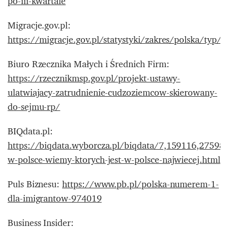
po-iii-kwartale
Migracje.gov.pl:
https://migracje.gov.pl/statystyki/zakres/polska/typ
Biuro Rzecznika Małych i Średnich Firm:
https://rzecznikmsp.gov.pl/projekt-ustawy-
ulatwiajacy-zatrudnienie-cudzoziemcow-skierowany-
do-sejmu-rp/
BIQdata.pl:
https://biqdata.wyborcza.pl/biqdata/7,159116,27598
w-polsce-wiemy-ktorych-jest-w-polsce-najwiecej.html
Puls Biznesu:
https://www.pb.pl/polska-numerem-1-
dla-imigrantow-974019
Business Insider: