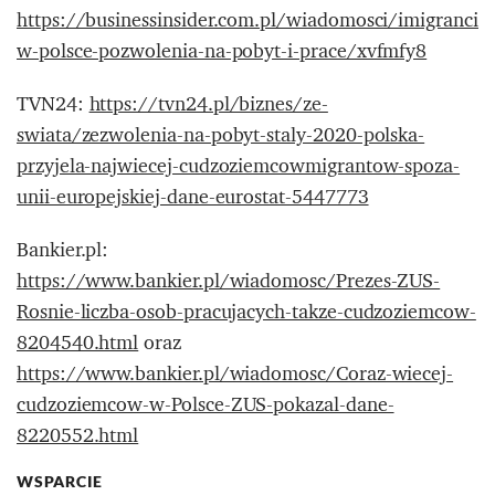
https://businessinsider.com.pl/wiadomosci/imigranci-
w-polsce-pozwolenia-na-pobyt-i-prace/xvfmfy8
TVN24:
https://tvn24.pl/biznes/ze-
swiata/zezwolenia-na-pobyt-staly-2020-polska-
przyjela-najwiecej-cudzoziemcowmigrantow-spoza-
unii-europejskiej-dane-eurostat-5447773
Bankier.pl:
https://www.bankier.pl/wiadomosc/Prezes-ZUS-
Rosnie-liczba-osob-pracujacych-takze-cudzoziemcow-
8204540.html
oraz
https://www.bankier.pl/wiadomosc/Coraz-wiecej-
cudzoziemcow-w-Polsce-ZUS-pokazal-dane-
8220552.html
WSPARCIE