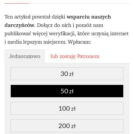
Ten artykuł powstał dzięki
wsparciu naszych
darczyńców
. Dołącz do nich i pomóż nam
publikować więcej weryfikacji, które uczynią internet
i media lepszym miejscem. Wpłacam:
Jednorazowo
lub zostaję Patronem
30
zł
50
zł
100
zł
200
zł