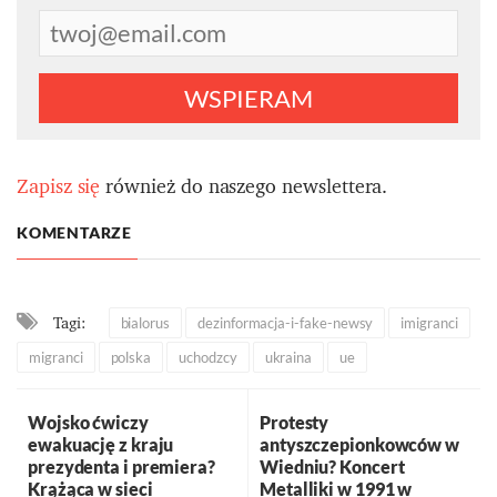
WSPIERAM
Zapisz się
również do naszego newslettera.
KOMENTARZE
Tagi:
bialorus
dezinformacja-i-fake-newsy
imigranci
migranci
polska
uchodzcy
ukraina
ue
Wojsko ćwiczy
Protesty
ewakuację z kraju
antyszczepionkowców w
prezydenta i premiera?
Wiedniu? Koncert
Krążąca w sieci
Metalliki w 1991 w