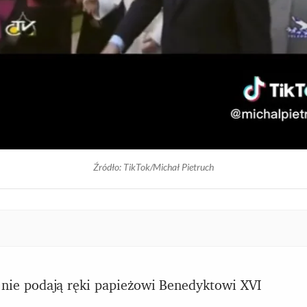
Źródło: TikTok/Michał Pietruch
 nie podają ręki papieżowi Benedyktowi XVI