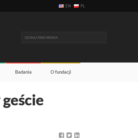
EN
PL
Badania
O fundacji
 geście