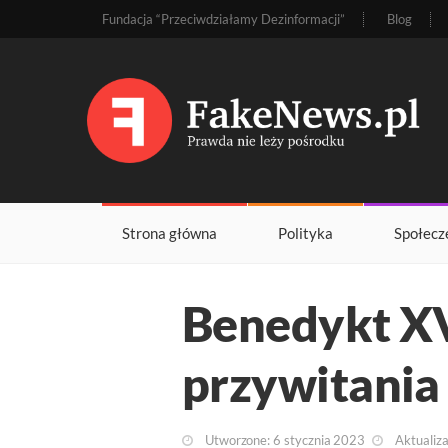
Fundacja “Przeciwdziałamy Dezinformacji”
Blog
Strona główna
Polityka
Społecz
Benedykt XVI
przywitania
Utworzone: 6 stycznia 2023
Aktualiza