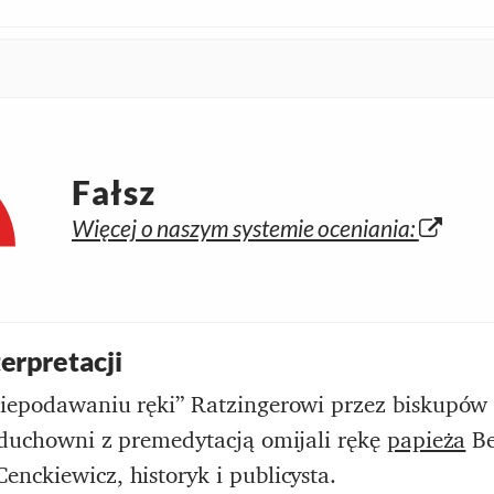
Fałsz
Więcej o naszym systemie oceniania:
erpretacji
niepodawaniu ręki” Ratzingerowi przez biskupów 
 duchowni z premedytacją omijali rękę
papieża
Be
nckiewicz, historyk i publicysta.