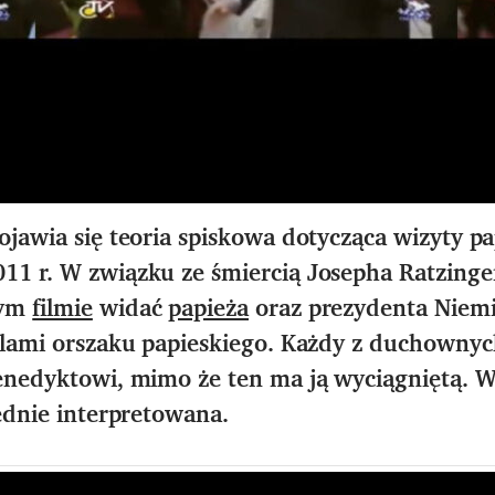
pojawia się teoria spiskowa dotycząca wizyty 
11 r. W związku ze śmiercią Josepha Ratzinge
nym
filmie
widać
papieża
oraz prezydenta Niemie
ielami orszaku papieskiego. Każdy z duchownyc
Benedyktowi, mimo że ten ma ją wyciągniętą. W
łędnie interpretowana.