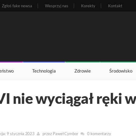
Zgłoś fake newsa
Wesprzyj nas
Korekty
Kontakt
eństwo
Technologia
Zdrowie
Środowisko
 nie wyciągał ręki w
cja: 9 stycznia 2023
przez
Paweł Cymbor
0 komentarzy