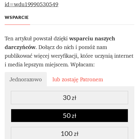
id=wdu19990530549
WSPARCIE
Ten artykuł powstał dzięki
wsparciu naszych
darczyńców
. Dołącz do nich i pomóż nam
publikować więcej weryfikacji, które uczynią internet
i media lepszym miejscem. Wpłacam:
Jednorazowo
lub zostaję Patronem
30
zł
50
zł
100
zł