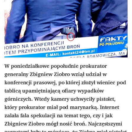
W poniedziałkowe popołudnie prokurator
generalny Zbigniew Ziobro wziął udział w
konferencji prasowej, po której złożył wieniec pod
tablicą upamiętniającą ofiary wypadków
górniczych. Wtedy kamery uchwyciły pistolet,
który prokurator miał pod marynarką. Internet
zalała fala spekulacji na temat tego, czy i jak
Zbigniew Ziobro mógł nosić broń. Najczęstszymi
zarzutami były te mówiące, że Ziobro miał pistolet