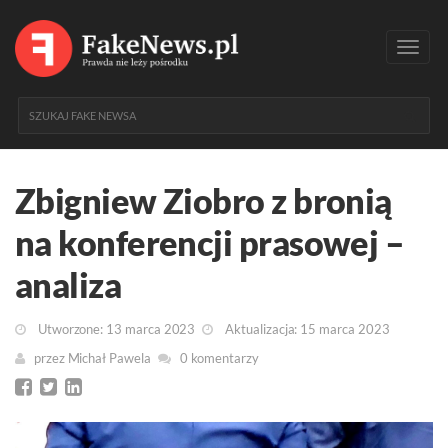
Toggl
navig
Zbigniew Ziobro z bronią
na konferencji prasowej –
analiza
Utworzone: 13 marca 2023
Aktualizacja: 15 marca 2023
przez
Michał Pawela
0 komentarzy