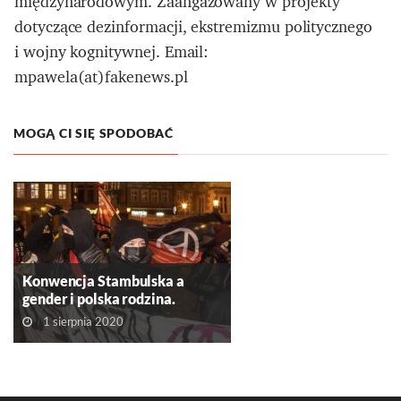
międzynarodowym. Zaangażowany w projekty
dotyczące dezinformacji, ekstremizmu politycznego
i wojny kognitywnej. Email:
mpawela(at)fakenews.pl
MOGĄ CI SIĘ SPODOBAĆ
Konwencja Stambulska a
gender i polska rodzina.
Wyjaśniamy kontrowersje
1 sierpnia 2020