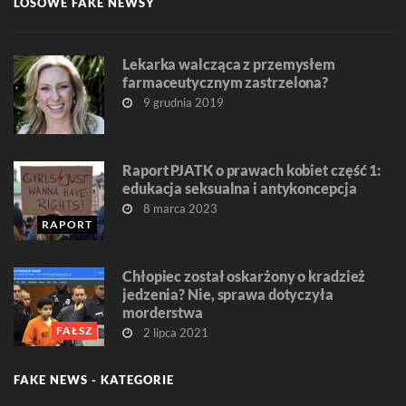
LOSOWE FAKE NEWSY
Lekarka walcząca z przemysłem
farmaceutycznym zastrzelona?
9 grudnia 2019
Raport PJATK o prawach kobiet część 1:
edukacja seksualna i antykoncepcja
8 marca 2023
RAPORT
Chłopiec został oskarżony o kradzież
jedzenia? Nie, sprawa dotyczyła
morderstwa
FAŁSZ
2 lipca 2021
FAKE NEWS - KATEGORIE