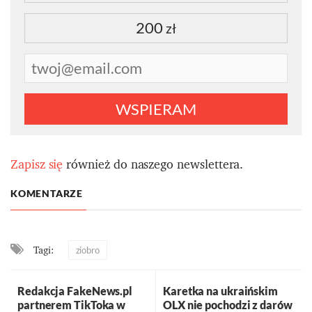
200
zł
WSPIERAM
Zapisz się
również do naszego newslettera.
KOMENTARZE
Tagi:
ziobro
Redakcja FakeNews.pl
Karetka na ukraińskim
partnerem TikToka w
OLX nie pochodzi z darów