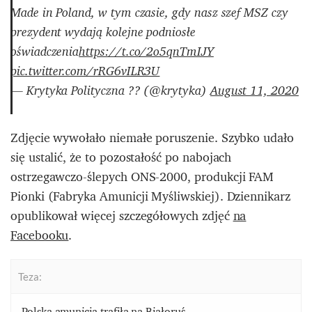
Made in Poland, w tym czasie, gdy nasz szef MSZ czy
prezydent wydają kolejne podniosłe
oświadczenia
https://t.co/2o5qnTmIJY
pic.twitter.com/rRG6vILR3U
— Krytyka Polityczna ?? (@krytyka)
August 11, 2020
Zdjęcie wywołało niemałe poruszenie. Szybko udało
się ustalić, że to pozostałość po nabojach
ostrzegawczo-ślepych ONS-2000, produkcji FAM
Pionki (Fabryka Amunicji Myśliwskiej). Dziennikarz
opublikował więcej szczegółowych zdjęć
na
Facebooku
.
Teza:
Polska amunicja trafiła na Białoruś.