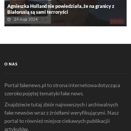
Agnieszka Holland nie powiedziała, że na granicy z
Białorusią są sami terroryści
24 maja 2024
FAŁSZ
O NAS
Portal fakenews.pl to strona internetowa dotycząca
szeroko pojętej tematyki fake news.
Znajdziecie tutaj zbiór najnowszych i archiwalnych
fake newsów wraz z źródłami weryfikującymi. Nasz
portal to również miejsce ciekawych publikacjii
artykułów.