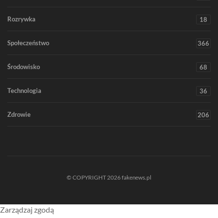
Rozrywka
18
Społeczeństwo
366
Środowisko
68
Technologia
36
Zdrowie
206
© COPYRIGHT 2026 fakenews.pl
Zarządzaj zgodą