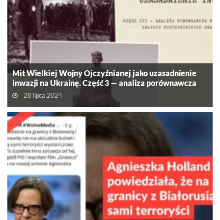
Mit Wielkiej Wojny Ojczyźnianej jako uzasadnienie
inwazji na Ukrainę. Część 3 — analiza porównawcza
upamiętnienia w krajach postsowieckich oraz byłego
28 lipca 2024
bloku wschodniego