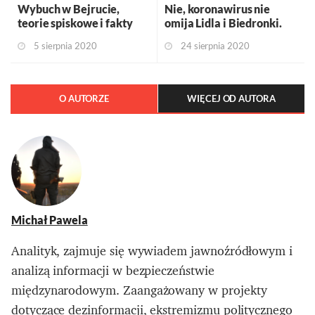
Wybuch w Bejrucie,
Nie, koronawirus nie
teorie spiskowe i fakty
omija Lidla i Biedronki.
5 sierpnia 2020
24 sierpnia 2020
O AUTORZE
WIĘCEJ OD AUTORA
Michał Pawela
Analityk, zajmuje się wywiadem jawnoźródłowym i
analizą informacji w bezpieczeństwie
międzynarodowym. Zaangażowany w projekty
dotyczące dezinformacji, ekstremizmu politycznego