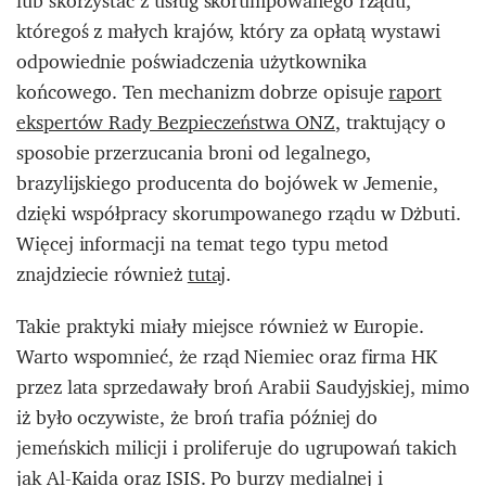
lub skorzystać z usług skorumpowanego rządu,
któregoś z małych krajów, który za opłatą wystawi
odpowiednie poświadczenia użytkownika
końcowego. Ten mechanizm dobrze opisuje
raport
ekspertów Rady Bezpieczeństwa ONZ
, traktujący o
sposobie przerzucania broni od legalnego,
brazylijskiego producenta do bojówek w Jemenie,
dzięki współpracy skorumpowanego rządu w Dżbuti.
Więcej informacji na temat tego typu metod
znajdziecie również
tutaj
.
Takie praktyki miały miejsce również w Europie.
Warto wspomnieć, że rząd Niemiec oraz firma HK
przez lata sprzedawały broń Arabii Saudyjskiej, mimo
iż było oczywiste, że broń trafia później do
jemeńskich milicji i proliferuje do ugrupowań takich
jak Al-Kaida oraz ISIS. Po burzy medialnej i