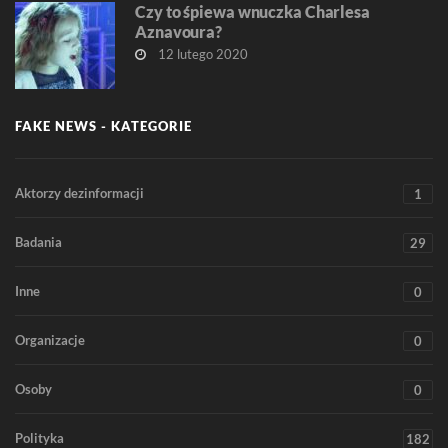
Czy to śpiewa wnuczka Charlesa
Aznavoura?
12 lutego 2020
FAKE NEWS - KATEGORIE
Aktorzy dezinformacji
1
Badania
29
Inne
0
Organizacje
0
Osoby
0
Polityka
182