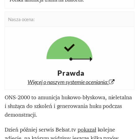
Nasza ocena:
Prawda
Więcej o naszym systemie oceniania:
ONS-2000 to amunicja hukowo-błyskowa, nieletalna
i służąca do szkoleń i generowania huku podczas
demonstracji.
Dzień później serwis Belsat.tv
pokazał
kolejne
zdjęcie, na którym widzimy jeszcze kilka typów