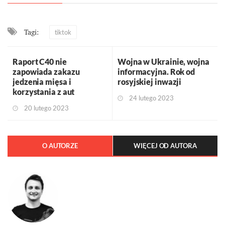
Tagi:
tiktok
Raport C40 nie
Wojna w Ukrainie, wojna
zapowiada zakazu
informacyjna. Rok od
jedzenia mięsa i
rosyjskiej inwazji
korzystania z aut
24 lutego 2023
20 lutego 2023
O AUTORZE
WIĘCEJ OD AUTORA