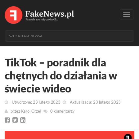
Toggl
navig
TikTok – poradnik dla
chętnych do działania w
świecie wideo
Utworzone: 23 lutego 2023
Aktualizacja: 23 lutego 2023
przez
Karol Orzeł
0 komentarzy