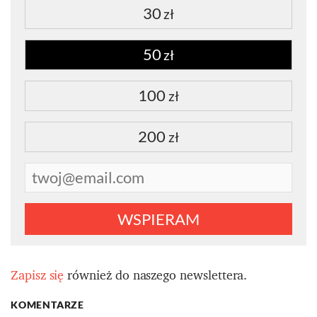
30
zł
50
zł
100
zł
200
zł
WSPIERAM
Zapisz się
również do naszego newslettera.
KOMENTARZE