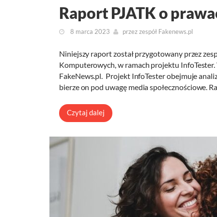
Raport PJATK o prawac
8 marca 2023
przez
zespół Fakenews.pl
Niniejszy raport został przygotowany przez zes
Komputerowych, w ramach projektu InfoTester. 
FakeNews.pl. Projekt InfoTester obejmuje analiz
bierze on pod uwagę media społecznościowe. R
Czytaj dalej