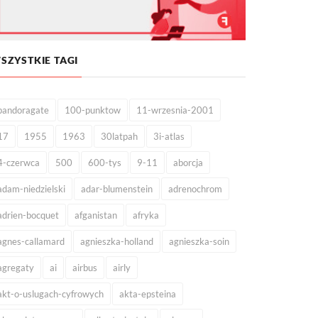
SZYSTKIE TAGI
pandoragate
100-punktow
11-wrzesnia-2001
17
1955
1963
30latpah
3i-atlas
4-czerwca
500
600-tys
9-11
aborcja
adam-niedzielski
adar-blumenstein
adrenochrom
adrien-bocquet
afganistan
afryka
agnes-callamard
agnieszka-holland
agnieszka-soin
agregaty
ai
airbus
airly
akt-o-uslugach-cyfrowych
akta-epsteina