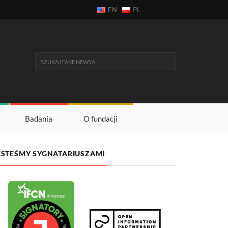
EN
PL
Badania
O fundacji
ESTEŚMY SYGNATARIUSZAMI