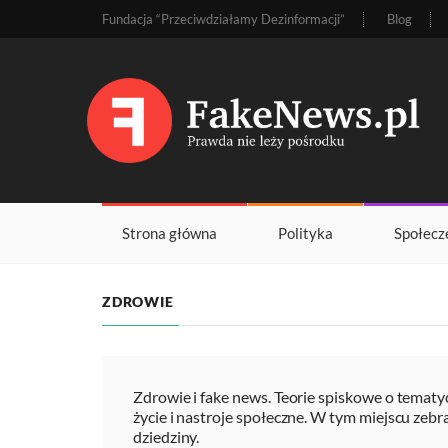
Fundacja “Przeciwdziałamy Dezinformacji”
Blog
Strona główna
Polityka
Społecz
ZDROWIE
Zdrowie i fake news. Teorie spiskowe o temat
życie i nastroje społeczne. W tym miejscu zebr
dziedziny.