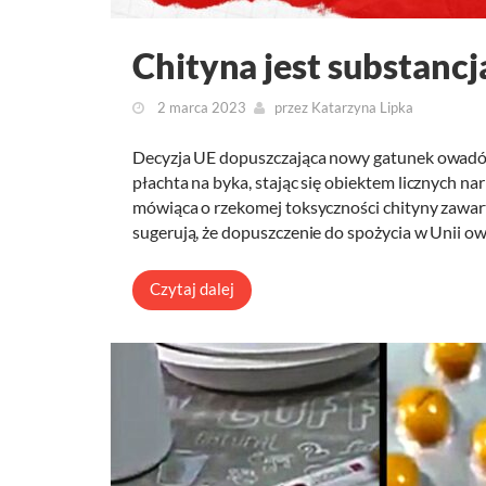
Chityna jest substancj
2 marca 2023
przez
Katarzyna Lipka
Decyzja UE dopuszczająca nowy gatunek owadów
płachta na byka, stając się obiektem licznych na
mówiąca o rzekomej toksyczności chityny zawar
sugerują, że dopuszczenie do spożycia w Unii 
Czytaj dalej