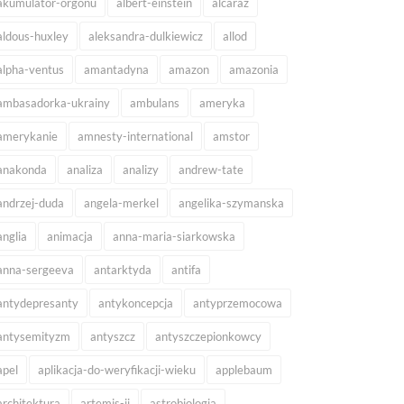
akumulator-orgonu
albert-einstein
alcaraz
aldous-huxley
aleksandra-dulkiewicz
allod
alpha-ventus
amantadyna
amazon
amazonia
ambasadorka-ukrainy
ambulans
ameryka
amerykanie
amnesty-international
amstor
anakonda
analiza
analizy
andrew-tate
andrzej-duda
angela-merkel
angelika-szymanska
anglia
animacja
anna-maria-siarkowska
anna-sergeeva
antarktyda
antifa
antydepresanty
antykoncepcja
antyprzemocowa
antysemityzm
antyszcz
antyszczepionkowcy
apel
aplikacja-do-weryfikacji-wieku
applebaum
architektura
artemis-ii
astrobiologia