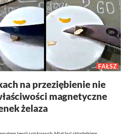
FAŁSZ
ach na przeziębienie nie
 właściwości magnetyczne
enek żelaza
tematem teorii spiskowych. Miał być składnikiem