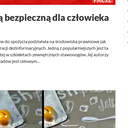
FAŁSZ
ą bezpieczną dla człowieka
 do spożycia podziałała na środowiska prawicowe jak
rracji dezinformacyjnych. Jedną z popularniejszych jest ta
tej w szkieletach zewnętrznych stawonogów. Jej autorzy
owadów jest celowym…