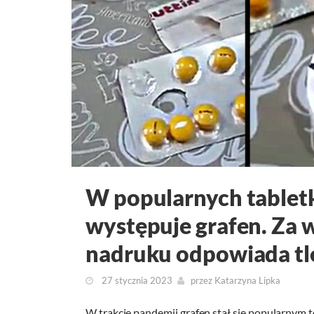
W popularnych tabletk
występuje grafen. Za
nadruku odpowiada tl
27 stycznia 2023
przez
Katarzyna Lipka
W trakcie pandemii grafen stał się popularnym 