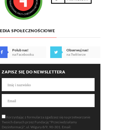
EDIA SPOŁECZNOŚCIOWE
Polub nas!
Obserwuj nas!
na Facebooku
na Twitterze
ZAPISZ SIĘ DO NEWSLETTERA
Korzystając z formularza zgadzasz się na przetwarzanie
Twoich danych przez Fundację "Przeciwdziałamy
Dezinformacji", ul. Wigury 8/9, 90-301. Email: