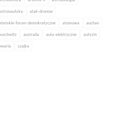
astronautyka
atak-dronow
atenskie-forum-demokratyczne
atomowa
auchan
auschwitz
australia
auta-elektryczne
autyzm
awaria
czajka