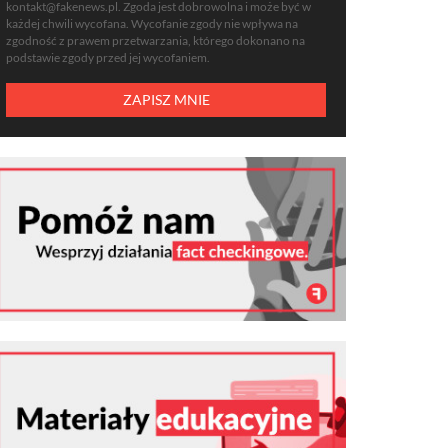
kontakt@fakenews.pl
. Zgoda jest dobrowolna i może być w
każdej chwili wycofana. Wycofanie zgody nie wpływa na
zgodność z prawem przetwarzania, którego dokonano na
podstawie zgody przed jej wycofaniem.