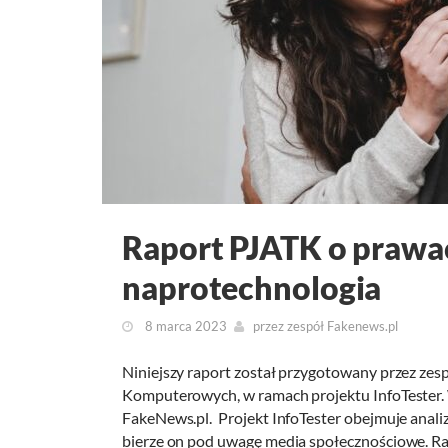
Raport PJATK o prawach
naprotechnologia
8 marca 2023
przez
zespół Fakenews.pl
Niniejszy raport został przygotowany przez zes
Komputerowych, w ramach projektu InfoTester. 
FakeNews.pl. Projekt InfoTester obejmuje analiz
bierze on pod uwagę media społecznościowe. R