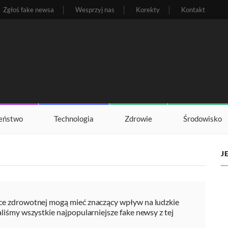
Zgłoś fake newsa
Wesprzyj nas
Korekty
Kontakt
eństwo
Technologia
Zdrowie
Środowisko
J
yce zdrowotnej mogą mieć znaczący wpływ na ludzkie
aliśmy wszystkie najpopularniejsze fake newsy z tej