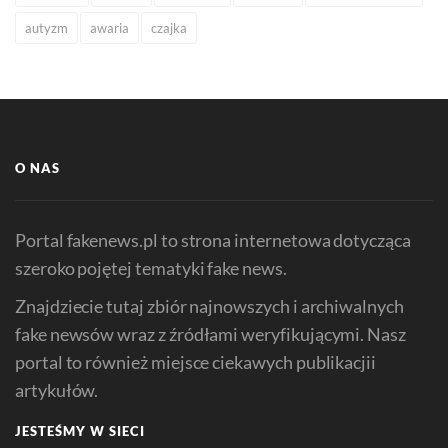
autyzm
awaria
czajka
O NAS
Portal fakenews.pl to strona internetowa dotycząca
szeroko pojętej tematyki fake news.
Znajdziecie tutaj zbiór najnowszych i archiwalnych
fake newsów wraz z źródłami weryfikującymi. Nasz
portal to również miejsce ciekawych publikacjii
artykułów.
JESTEŚMY W SIECI