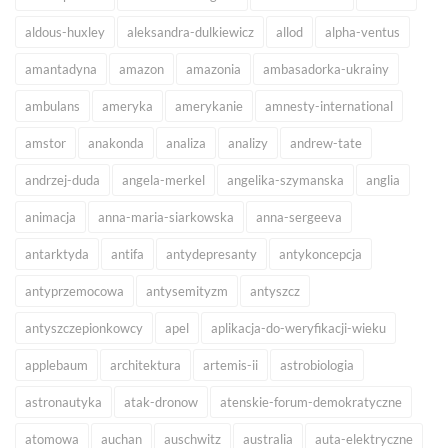
aldous-huxley
aleksandra-dulkiewicz
allod
alpha-ventus
amantadyna
amazon
amazonia
ambasadorka-ukrainy
ambulans
ameryka
amerykanie
amnesty-international
amstor
anakonda
analiza
analizy
andrew-tate
andrzej-duda
angela-merkel
angelika-szymanska
anglia
animacja
anna-maria-siarkowska
anna-sergeeva
antarktyda
antifa
antydepresanty
antykoncepcja
antyprzemocowa
antysemityzm
antyszcz
antyszczepionkowcy
apel
aplikacja-do-weryfikacji-wieku
applebaum
architektura
artemis-ii
astrobiologia
astronautyka
atak-dronow
atenskie-forum-demokratyczne
atomowa
auchan
auschwitz
australia
auta-elektryczne