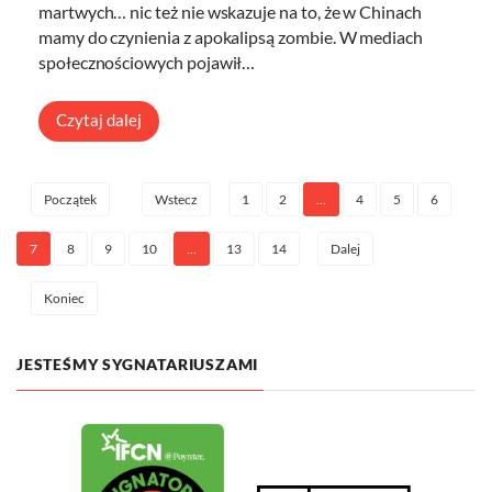
martwych… nic też nie wskazuje na to, że w Chinach
mamy do czynienia z apokalipsą zombie. W mediach
społecznościowych pojawił…
Czytaj dalej
1
2
…
4
5
6
Początek
Wstecz
7
8
9
10
…
13
14
Dalej
Koniec
JESTEŚMY SYGNATARIUSZAMI