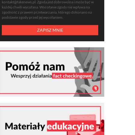
kontakt@fakenews.pl
. Zgoda jest dobrowolna i może być w
każdej chwili wycofana. Wycofanie zgody nie wpływa na
zgodność z prawem przetwarzania, którego dokonano na
podstawie zgody przed jej wycofaniem.