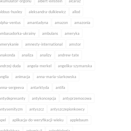
akumulator-orgonu
albert-einstein
alcaraz
aldous-huxley
aleksandra-dulkiewicz
allod
alpha-ventus
amantadyna
amazon
amazonia
ambasadorka-ukrainy
ambulans
ameryka
amerykanie
amnesty-international
amstor
anakonda
analiza
analizy
andrew-tate
andrzej-duda
angela-merkel
angelika-szymanska
anglia
animacja
anna-maria-siarkowska
anna-sergeeva
antarktyda
antifa
antydepresanty
antykoncepcja
antyprzemocowa
antysemityzm
antyszcz
antyszczepionkowcy
apel
aplikacja-do-weryfikacji-wieku
applebaum
architektura
artemis-ii
astrobiologia