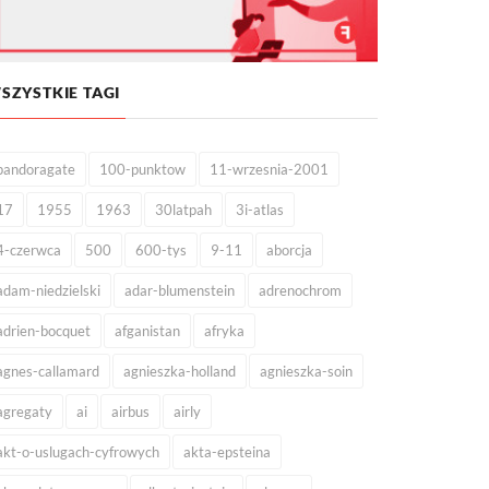
SZYSTKIE TAGI
pandoragate
100-punktow
11-wrzesnia-2001
17
1955
1963
30latpah
3i-atlas
4-czerwca
500
600-tys
9-11
aborcja
adam-niedzielski
adar-blumenstein
adrenochrom
adrien-bocquet
afganistan
afryka
agnes-callamard
agnieszka-holland
agnieszka-soin
agregaty
ai
airbus
airly
akt-o-uslugach-cyfrowych
akta-epsteina