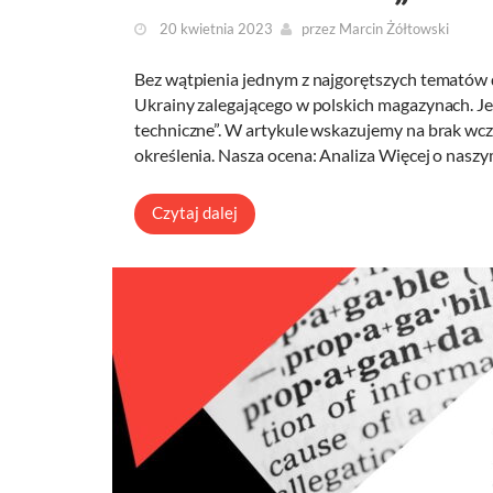
20 kwietnia 2023
przez
Marcin Żółtowski
Bez wątpienia jednym z najgorętszych tematów de
Ukrainy zalegającego w polskich magazynach. Je
techniczne”. W artykule wskazujemy na brak wc
określenia. Nasza ocena: Analiza Więcej o nasz
Czytaj dalej