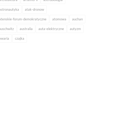
astronautyka
atak-dronow
atenskie-forum-demokratyczne
atomowa
auchan
auschwitz
australia
auta-elektryczne
autyzm
awaria
czajka