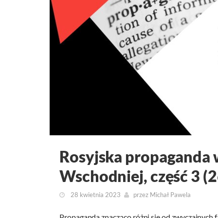
Rosyjska propaganda 
Wschodniej, część 3 (
28 kwietnia 2023
przez
Michał Pawela
Propaganda znacząco różni się od zwyczajnych 