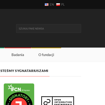
EN
PL
Badania
O fundacji
ESTEŚMY SYGNATARIUSZAMI