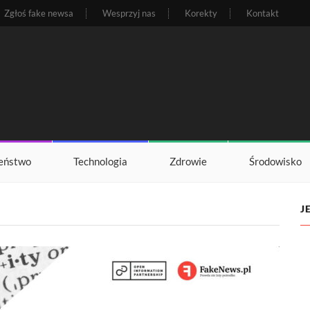
Zgłoś fake newsa
Wesprzyj nas
Korekty
Kontakt
eństwo
Technologia
Zdrowie
Środowisko
J