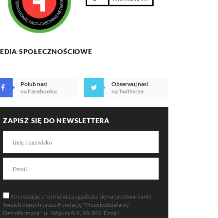
EDIA SPOŁECZNOŚCIOWE
Polub nas!
Obserwuj nas!
na Facebooku
na Twitterze
ZAPISZ SIĘ DO NEWSLETTERA
Korzystając z formularza zgadzasz się na przetwarzanie
Twoich danych przez Fundację "Przeciwdziałamy
Dezinformacji", ul. Wigury 8/9, 90-301. Email: