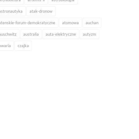
astronautyka
atak-dronow
atenskie-forum-demokratyczne
atomowa
auchan
auschwitz
australia
auta-elektryczne
autyzm
awaria
czajka