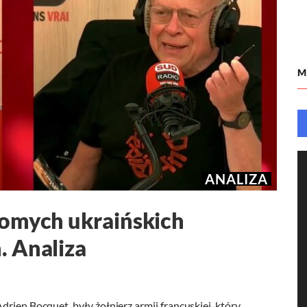
M
ANALIZA
komych ukraińskich
. Analiza
rien Bocquet, były żołnierz armii francuskiej, który