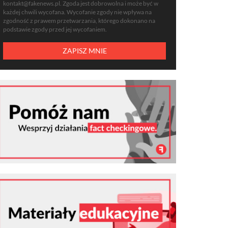
kontakt@fakenews.pl
. Zgoda jest dobrowolna i może być w
każdej chwili wycofana. Wycofanie zgody nie wpływa na
zgodność z prawem przetwarzania, którego dokonano na
podstawie zgody przed jej wycofaniem.