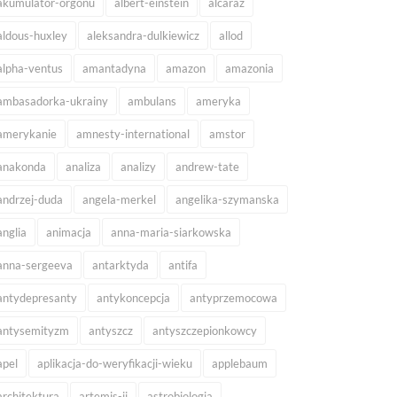
akumulator-orgonu
albert-einstein
alcaraz
aldous-huxley
aleksandra-dulkiewicz
allod
alpha-ventus
amantadyna
amazon
amazonia
ambasadorka-ukrainy
ambulans
ameryka
amerykanie
amnesty-international
amstor
anakonda
analiza
analizy
andrew-tate
andrzej-duda
angela-merkel
angelika-szymanska
anglia
animacja
anna-maria-siarkowska
anna-sergeeva
antarktyda
antifa
antydepresanty
antykoncepcja
antyprzemocowa
antysemityzm
antyszcz
antyszczepionkowcy
apel
aplikacja-do-weryfikacji-wieku
applebaum
architektura
artemis-ii
astrobiologia