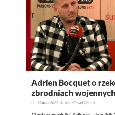
Adrien Bocquet o rze
zbrodniach wojennych
19 maja 2022
przez
Paweł Cymbor
10 maja na antenie Sud Radio wywiadu udzielił Ad