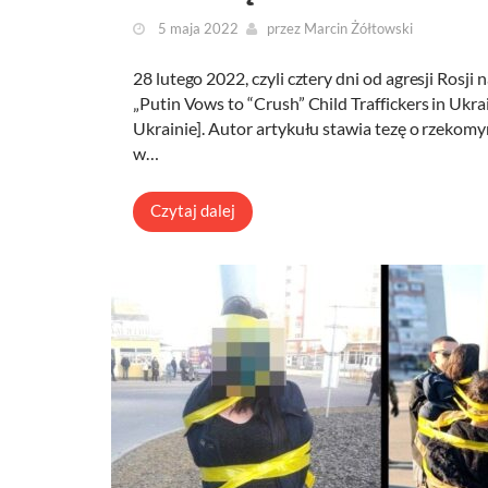
5 maja 2022
przez
Marcin Żółtowski
28 lutego 2022, czyli cztery dni od agresji Rosj
„Putin Vows to “Crush” Child Traffickers in Ukra
Ukrainie]. Autor artykułu stawia tezę o rzekomy
w…
Czytaj dalej