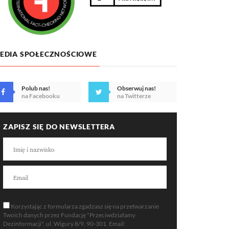
EDIA SPOŁECZNOŚCIOWE
Polub nas!
Obserwuj nas!
na Facebooku
na Twitterze
ZAPISZ SIĘ DO NEWSLETTERA
Korzystając z formularza zgadzasz się na przetwarzanie
Twoich danych przez Fundację "Przeciwdziałamy
Dezinformacji", ul. Wigury 8/9, 90-301. Email: