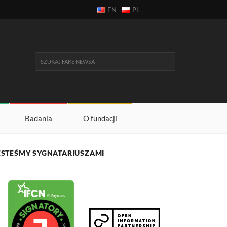
EN
PL
Badania
O fundacji
ESTEŚMY SYGNATARIUSZAMI