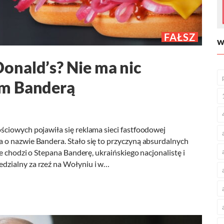
FAŁSZ
W
onald’s? Nie ma nic
em Banderą
ciowych pojawiła się reklama sieci fastfoodowej
 o nazwie Bandera. Stało się to przyczyną absurdalnych
e chodzi o Stepana Banderę, ukraińskiego nacjonalistę i
dzialny za rzeź na Wołyniu i w…