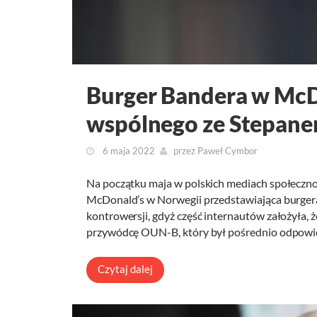
Burger Bandera w McD
wspólnego ze Stepan
6 maja 2022
przez
Paweł Cymbor
Na początku maja w polskich mediach społecznoś
McDonald’s w Norwegii przedstawiająca burgera
kontrowersji, gdyż część internautów założyła, ż
przywódcę OUN-B, który był pośrednio odpowie
Czytaj dalej