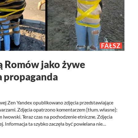
FAŁSZ
ą Romów jako żywe
ka propaganda
owej Zen Yandex opublikowano zdjęcia przedstawiające
arzami. Zdjęcia opatrzono komentarzem [tłum. własne]:
lwowski. Teraz czas na pochodzenie etniczne. Zdjęcia
ej. Informacja ta szybko zaczęła być powielana nie…