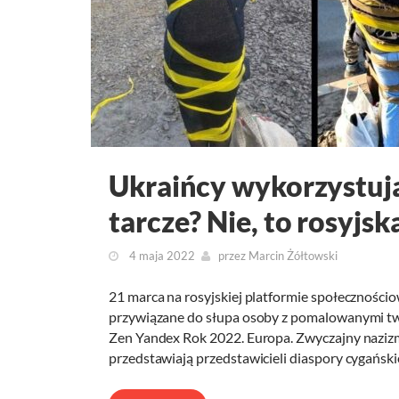
Ukraińcy wykorzystuj
tarcze? Nie, to rosyjs
4 maja 2022
przez
Marcin Żółtowski
21 marca na rosyjskiej platformie społeczności
przywiązane do słupa osoby z pomalowanymi tw
Zen Yandex Rok 2022. Europa. Zwyczajny nazizm 
przedstawiają przedstawicieli diaspory cygański