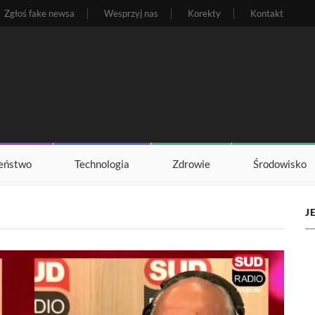
Zgłoś fake newsa
Wesprzyj nas
Korekty
Kontakt
eństwo
Technologia
Zdrowie
Środowisko
J