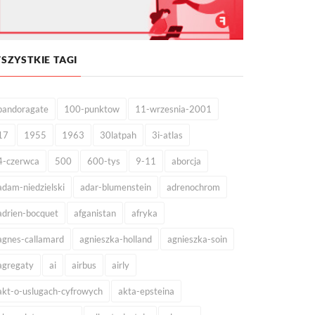
SZYSTKIE TAGI
pandoragate
100-punktow
11-wrzesnia-2001
17
1955
1963
30latpah
3i-atlas
4-czerwca
500
600-tys
9-11
aborcja
adam-niedzielski
adar-blumenstein
adrenochrom
adrien-bocquet
afganistan
afryka
agnes-callamard
agnieszka-holland
agnieszka-soin
agregaty
ai
airbus
airly
akt-o-uslugach-cyfrowych
akta-epsteina