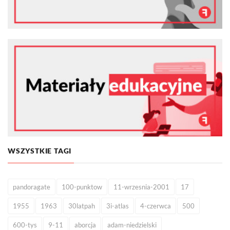
WSZYSTKIE TAGI
pandoragate
100-punktow
11-wrzesnia-2001
17
1955
1963
30latpah
3i-atlas
4-czerwca
500
600-tys
9-11
aborcja
adam-niedzielski