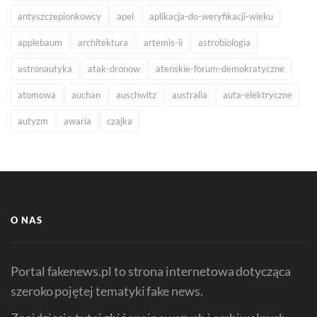
antyszczepionkowcy
apel
aplikacja-do-weryfikacji-wieku
applebaum
architektura
artemis-ii
astrobiologia
astronautyka
atak-dronow
atenskie-forum-demokratyczne
atomowa
auchan
auschwitz
australia
auta-elektryczne
autyzm
awaria
czajka
O NAS
Portal fakenews.pl to strona internetowa dotycząca
szeroko pojętej tematyki fake news.