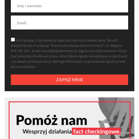
Korzystając z formularza zgadzasz się na przetwarzanie Twoich
danych przez Fundację "Przeciwdziałamy Dezinformacji", ul. Wigury
8/9, 90-301. Email:
kontakt@fakenews.pl
. Zgoda jest dobrowolna i może
być w każdej chwili wycofana. Wycofanie zgody nie wpływa na zgodność
z prawem przetwarzania, którego dokonano na podstawie zgody przed
jej wycofaniem.