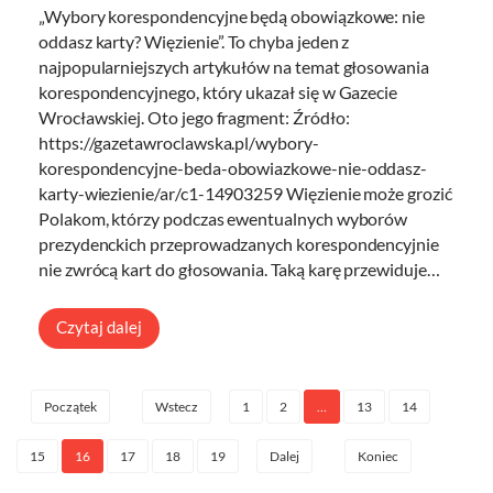
„Wybory korespondencyjne będą obowiązkowe: nie
oddasz karty? Więzienie”. To chyba jeden z
najpopularniejszych artykułów na temat głosowania
korespondencyjnego, który ukazał się w Gazecie
Wrocławskiej. Oto jego fragment: Źródło:
https://gazetawroclawska.pl/wybory-
korespondencyjne-beda-obowiazkowe-nie-oddasz-
karty-wiezienie/ar/c1-14903259 Więzienie może grozić
Polakom, którzy podczas ewentualnych wyborów
prezydenckich przeprowadzanych korespondencyjnie
nie zwrócą kart do głosowania. Taką karę przewiduje…
Czytaj dalej
1
2
…
13
14
Początek
Wstecz
15
16
17
18
19
Dalej
Koniec