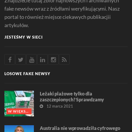
Znajdziecie tutaj zbiór najnowszych i archiwalnych
fake newsów wraz z źródłami weryfikującymi. Nasz
portal to również miejsce ciekawych publikacjii
artykułów.
JESTEŚMY W SIECI
LOSOWE FAKE NEWSY
Leżaki plażowe tylko dla
zaszczepionych? Sprawdzamy
12 marca 2021
W WIĘKSZOŚCI FAŁSZ
Australia nie wprowadziła cyfrowego