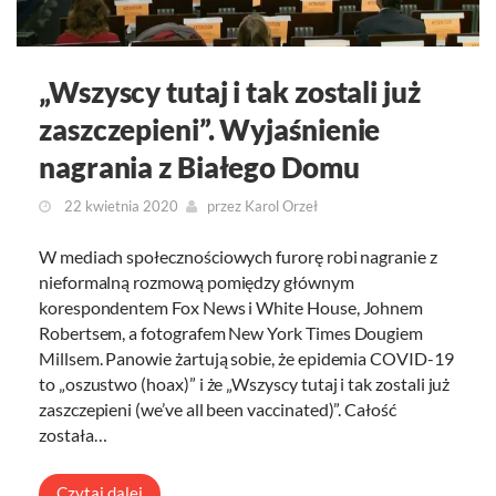
„Wszyscy tutaj i tak zostali już
zaszczepieni”. Wyjaśnienie
nagrania z Białego Domu
22 kwietnia 2020
przez
Karol Orzeł
W mediach społecznościowych furorę robi nagranie z
nieformalną rozmową pomiędzy głównym
korespondentem Fox News i White House, Johnem
Robertsem, a fotografem New York Times Dougiem
Millsem. Panowie żartują sobie, że epidemia COVID-19
to „oszustwo (hoax)” i że „Wszyscy tutaj i tak zostali już
zaszczepieni (we’ve all been vaccinated)”. Całość
została…
Czytaj dalej