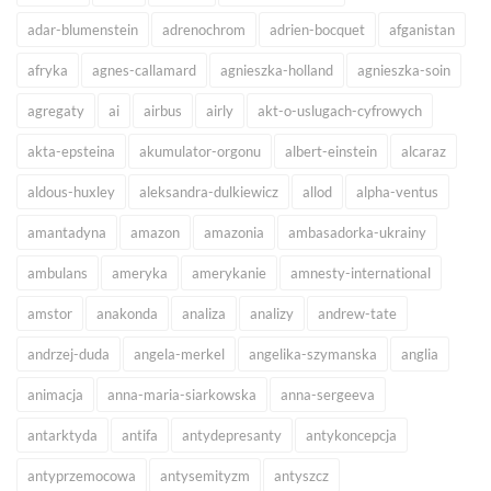
adar-blumenstein
adrenochrom
adrien-bocquet
afganistan
afryka
agnes-callamard
agnieszka-holland
agnieszka-soin
agregaty
ai
airbus
airly
akt-o-uslugach-cyfrowych
akta-epsteina
akumulator-orgonu
albert-einstein
alcaraz
aldous-huxley
aleksandra-dulkiewicz
allod
alpha-ventus
amantadyna
amazon
amazonia
ambasadorka-ukrainy
ambulans
ameryka
amerykanie
amnesty-international
amstor
anakonda
analiza
analizy
andrew-tate
andrzej-duda
angela-merkel
angelika-szymanska
anglia
animacja
anna-maria-siarkowska
anna-sergeeva
antarktyda
antifa
antydepresanty
antykoncepcja
antyprzemocowa
antysemityzm
antyszcz