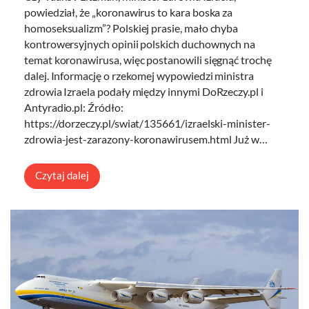
powiedział, że „koronawirus to kara boska za
homoseksualizm”? Polskiej prasie, mało chyba
kontrowersyjnych opinii polskich duchownych na
temat koronawirusa, więc postanowili sięgnąć trochę
dalej. Informację o rzekomej wypowiedzi ministra
zdrowia Izraela podały między innymi DoRzeczy.pl i
Antyradio.pl: Źródło:
https://dorzeczy.pl/swiat/135661/izraelski-minister-
zdrowia-jest-zarazony-koronawirusem.html Już w…
Czytaj dalej