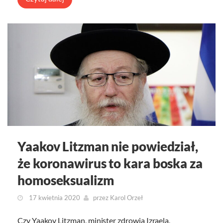
Yaakov Litzman nie powiedział,
że koronawirus to kara boska za
homoseksualizm
17 kwietnia 2020
przez
Karol Orzeł
Czy Yaakov Litzman, minister zdrowia Izraela,