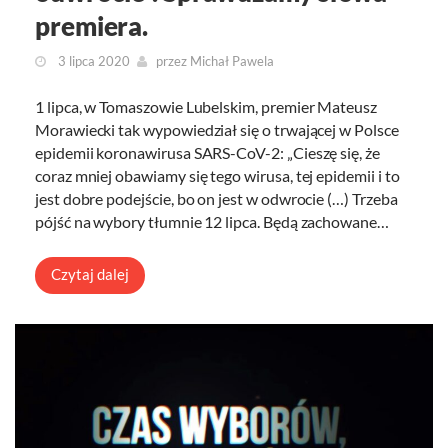
premiera.
3 lipca 2020
przez
Michał Pawela
1 lipca, w Tomaszowie Lubelskim, premier Mateusz
Morawiecki tak wypowiedział się o trwającej w Polsce
epidemii koronawirusa SARS-CoV-2: „Cieszę się, że
coraz mniej obawiamy się tego wirusa, tej epidemii i to
jest dobre podejście, bo on jest w odwrocie (…) Trzeba
pójść na wybory tłumnie 12 lipca. Będą zachowane…
Czytaj dalej