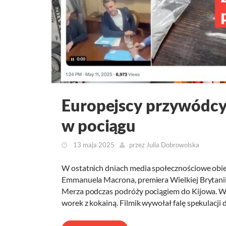
Europejscy przywódcy
w pociągu
13 maja 2025
przez
Julia Dobrowolska
W ostatnich dniach media społecznościowe obie
Emmanuela Macrona, premiera Wielkiej Brytanii 
Merza podczas podróży pociągiem do Kijowa. W
worek z kokainą. Filmik wywołał falę spekulac