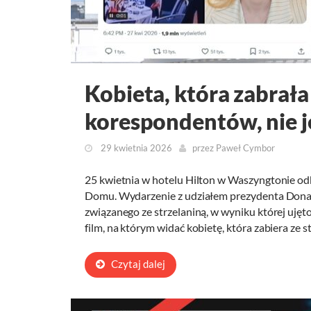
Kobieta, która zabrała
korespondentów, nie 
29 kwietnia 2026
przez
Paweł Cymbor
25 kwietnia w hotelu Hilton w Waszyngtonie od
Domu. Wydarzenie z udziałem prezydenta Dona
związanego ze strzelaniną, w wyniku której uję
film, na którym widać kobietę, która zabiera ze s
Czytaj dalej