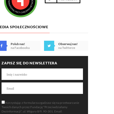
EDIA SPOŁECZNOŚCIOWE
Polub nas!
Obserwuj nas!
na Facebooku
na Twitterze
ZAPISZ SIĘ DO NEWSLETTERA
Korzystając z formularza zgadzasz się na przetwarzanie
Twoich danych przez Fundację "Przeciwdziałamy
Dezinformacji", ul. Wigury 8/9, 90-301. Email: