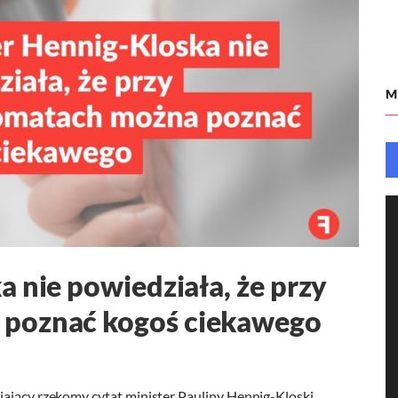
M
 nie powiedziała, że przy
 poznać kogoś ciekawego
iający rzekomy cytat minister Pauliny Hennig-Kloski.