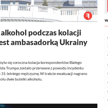
W
 alkohol podczas kolacji
jest ambasadorką Ukrainy
była się coroczna kolacja korespondentów Białego
lda Trumpa zostało przerwane z powodu incydentu
to 31-letniego mężczyznę. W trakcie ewakuacji nagrano
tołu dwie butelki alkoholu.