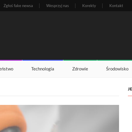
Zgłoś fake newsa
Wesprzyj nas
Korekty
Kontakt
eństwo
Technologia
Zdrowie
Środowisko
J