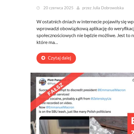
20 czerwca 2025
przez
Julia Dobrowolska
W ostatnich dniach w internecie pojawiły się wpi
wprowadzi obowiązkową aplikację do weryfikacji
społecznościowych nie będzie możliwe. Jest to 
które ma…
Czytaj dalej