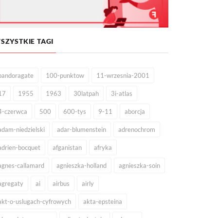
SZYSTKIE TAGI
pandoragate
100-punktow
11-wrzesnia-2001
17
1955
1963
30latpah
3i-atlas
4-czerwca
500
600-tys
9-11
aborcja
adam-niedzielski
adar-blumenstein
adrenochrom
adrien-bocquet
afganistan
afryka
agnes-callamard
agnieszka-holland
agnieszka-soin
agregaty
ai
airbus
airly
akt-o-uslugach-cyfrowych
akta-epsteina