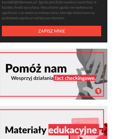
kontakt@fakenews.pl
. Zgoda jest dobrowolna i może być w
każdej chwili wycofana. Wycofanie zgody nie wpływa na
zgodność z prawem przetwarzania, którego dokonano na
podstawie zgody przed jej wycofaniem.