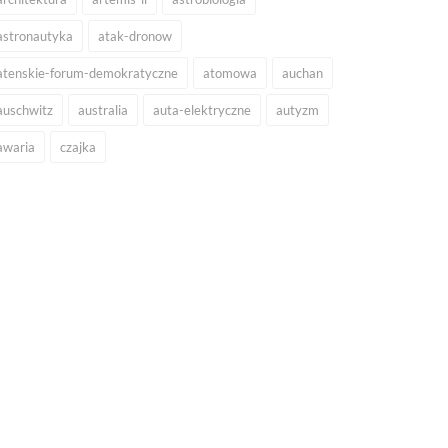
astronautyka
atak-dronow
atenskie-forum-demokratyczne
atomowa
auchan
auschwitz
australia
auta-elektryczne
autyzm
awaria
czajka