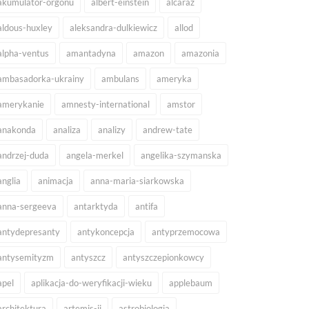
akumulator-orgonu
albert-einstein
alcaraz
aldous-huxley
aleksandra-dulkiewicz
allod
alpha-ventus
amantadyna
amazon
amazonia
ambasadorka-ukrainy
ambulans
ameryka
amerykanie
amnesty-international
amstor
anakonda
analiza
analizy
andrew-tate
andrzej-duda
angela-merkel
angelika-szymanska
anglia
animacja
anna-maria-siarkowska
anna-sergeeva
antarktyda
antifa
antydepresanty
antykoncepcja
antyprzemocowa
antysemityzm
antyszcz
antyszczepionkowcy
apel
aplikacja-do-weryfikacji-wieku
applebaum
architektura
artemis-ii
astrobiologia