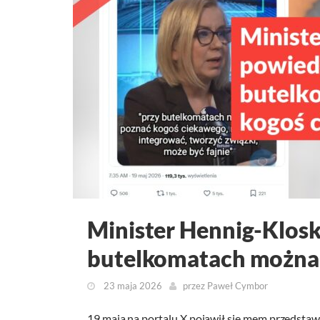
Minister Hennig-Kloska
butelkomatach można
23 maja 2026
przez
Paweł Cymbor
19 maja na portalu X pojawił się mem przedstaw