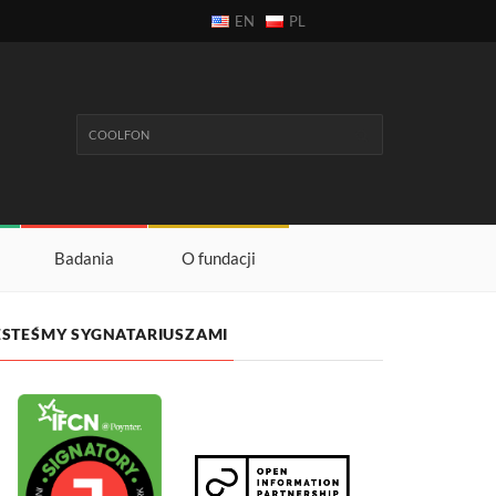
EN
PL
Badania
O fundacji
ESTEŚMY SYGNATARIUSZAMI